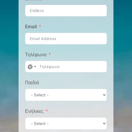
Email
Τηλέφωνο
N
o
Παιδιά
c
o
u
Ενήλικες
n
t
r