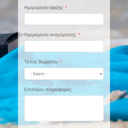
y
Ημερομηνία άφιξης
s
e
l
Ημερομηνία αναχώρησης
e
c
t
Τύπος δωματίου
e
d
Επιπλέον πληροφορίες